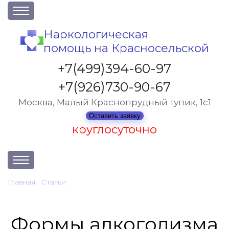
О клинике
Наркологическая
помощь на Красносельской
Акции
Вакансии
+7(499)394-60-97
Лицензии
+7(926)730-90-67
Статьи
Москва, Малый Краснопрудный тупик, 1с1
Контакты
Оставить заявку
круглосуточно
Услуги и стоимость
Главная
•
Статьи
•
Формы алкоголизма
Отзывы
Вопрос-ответ
Формы алкоголизма