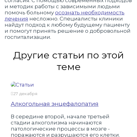
согласия. С помощью современных подходов
и методик работы с зависимыми людьми
помочь больному
осознать необходимость
лечения
несложно. Специалисты клиники
найдут подход к любому будущему пациенту
и помогут принять решение о добровольной
госпитализации.
Другие статьи по этой
теме
27 декабря
24 
Алкогольная энцефалопатия
Как
алк
В середине второй, начале третьей
стадии алкоголизма начинаются
Алк
патологические процессы в мозге -
мно
поражаются и разрушаются его клетки.
нар