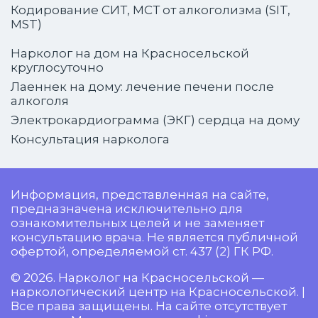
Кодирование СИТ, МСТ от алкоголизма (SIT,
MST)
Нарколог на дом на Красносельской
круглосуточно
Лаеннек на дому: лечение печени после
алкоголя
Электрокардиограмма (ЭКГ) сердца на дому
Консультация нарколога
Информация, представленная на сайте,
предназначена исключительно для
ознакомительных целей и не заменяет
консультацию врача. Не является публичной
офертой, определяемой ст. 437 (2) ГК РФ.
© 2026. Нарколог на Красносельской —
наркологический центр на Красносельской. |
Все права защищены. На сайте отсутствует