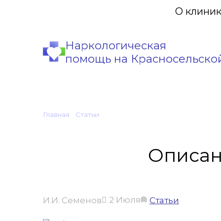
О клини
Наркологическая
помощь на Красносельско
Главная
•
Статьи
•
Описание программ вывода из з
Описан
2 Июля
И.И. Семенов
Статьи