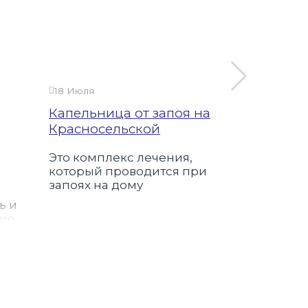
18 Июля
23 Сентября
Капельница от запоя на
Выездной
Красносельской
Красносе
Это комплекс лечения,
Выездной 
который проводится при
современ
запоях на дому
безопасн
нарколог
ь и
на дому н
тие
Красносел
любое вре
о