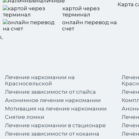
наличные
Карта с
картой через
терминал
онлайн перевод на
счет
,
Лечение наркомании на
Лечен
Красносельской
Красн
Лечение зависимости от спайса
Лечен
Анонимное лечение наркомании
Компл
Мотивация на лечение наркомании
Анони
Снятие ломки
Лечен
Лечение наркомании в стационаре
Лечен
Лечение зависимости от кокаина
Лечен