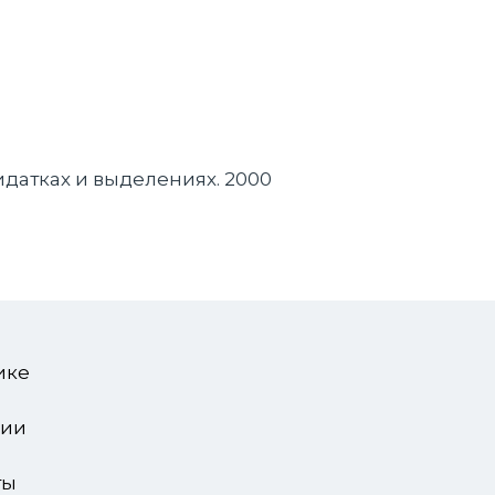
ридатках и выделениях. 2000
я
ике
зии
ты