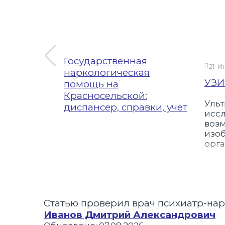
Государственная
21 И
наркологическая
ри
УЗИ
помощь на
Красносельской:
Ульт
а
диспансер, справки, учёт
иссл
й
воз
изо
арколог
орг
ю
коголика
имого на
.
ми,
то
Статью проверил врач психиатр-на
ная
Иванов Дмитрий Александрович
ого на