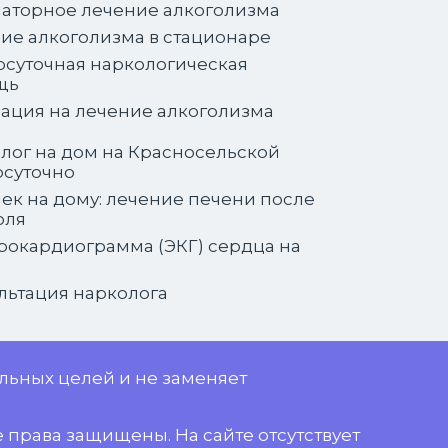
аторное лечение алкоголизма
ие алкоголизма в стационаре
осуточная наркологическая
щь
ация на лечение алкоголизма
лог на дом на Красносельской
осуточно
ек на дому: лечение печени после
оля
рокардиограмма (ЭКГ) сердца на
льтация нарколога
льных целей и не заменяет
 права защищены. На сайте отсутствует