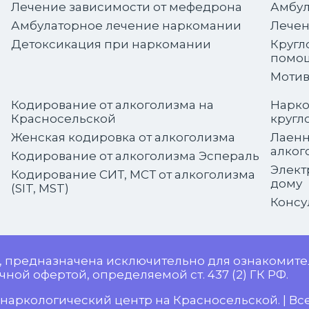
Лечение зависимости от мефедрона
Амбул
Амбулаторное лечение наркомании
Лечен
Детоксикация при наркомании
Кругл
помо
Мотив
Кодирование от алкоголизма на
Нарко
Красносельской
кругл
Женская кодировка от алкоголизма
Лаенн
алког
Кодирование от алкоголизма Эспераль
Элект
Кодирование СИТ, МСТ от алкоголизма
дому
(SIT, MST)
Консу
, предназначена исключительно для ознакомите
ной офертой, определяемой ст. 437 (2) ГК РФ.
наркологический центр на Красносельской. | Все