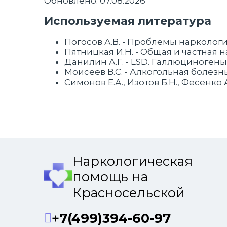
Обновлено: 07.08.2026
чения.
уточно!
Используемая литература
Погосов А.В. - Проблемы нарколог
Пятницкая И.Н. - Общая и частная 
Данилин А.Г. - LSD. Галлюциногены
Моисеев В.С. - Алкогольная болезн
Симонов Е.А., Изотов Б.Н., Фесенко
Наркологическая
помощь на
Красносельской
+7(499)394-60-97