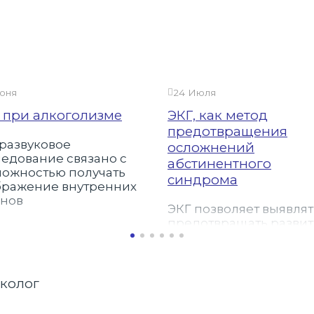
юня
24 Июля
 при алкоголизме
ЭКГ, как метод
предотвращения
развуковое
осложнений
едование связано с
абстинентного
можностью получать
синдрома
бражение внутренних
анов
ЭКГ позволяет выявлят
предотвращать разви
инфаркта и опасных
нарушений сердечног
ритма при запое.
рколог