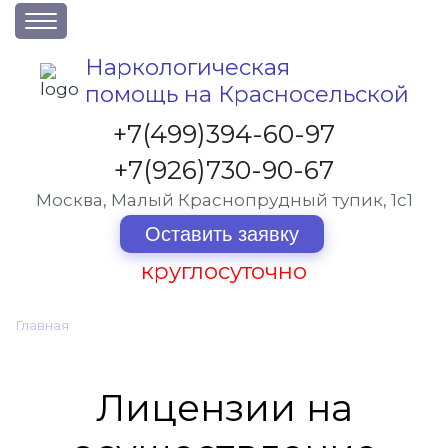
О клинике
Наркологическая
помощь на Красносельской
Акции
Вакансии
+7(499)394-60-97
Лицензии
+7(926)730-90-67
Статьи
Москва, Малый Краснопрудный тупик, 1с1
Контакты
Оставить заявку
круглосуточно
Услуги и стоимость
Главная
•
Лицензии
Отзывы
Вопрос-ответ
Лицензии на