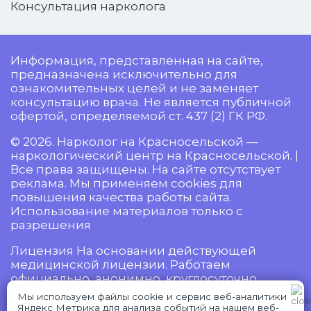
Консультация нарколога
Информация, представленная на сайте,
предназначена исключительно для
ознакомительных целей и не заменяет
консультацию врача. Не является публичной
офертой, определяемой ст. 437 (2) ГК РФ.
© 2026. Нарколог на Красносельской —
наркологический центр на Красносельской. |
Все права защищены. На сайте отсутствует
реклама. Мы применяем cookies для
повышения качества работы сайта.
Использование материалов только с
разрешения
Лицензия На основании действующей
медицинской лицензии. Работаем
официально, анонимно, круглосуточно.
Мы используем файлы cookie и сервис веб-аналитики
Яндекс Метрика для анализа событий на нашем веб-