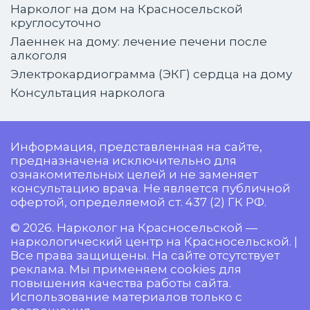
Нарколог на дом на Красносельской
круглосуточно
Лаеннек на дому: лечение печени после
алкоголя
Электрокардиограмма (ЭКГ) сердца на дому
Консультация нарколога
Информация, представленная на сайте,
предназначена исключительно для
ознакомительных целей и не заменяет
консультацию врача. Не является публичной
офертой, определяемой ст. 437 (2) ГК РФ.
© 2026. Нарколог на Красносельской —
наркологический центр на Красносельской. |
Все права защищены. На сайте отсутствует
реклама. Мы применяем cookies для
повышения качества работы сайта.
Использование материалов только с