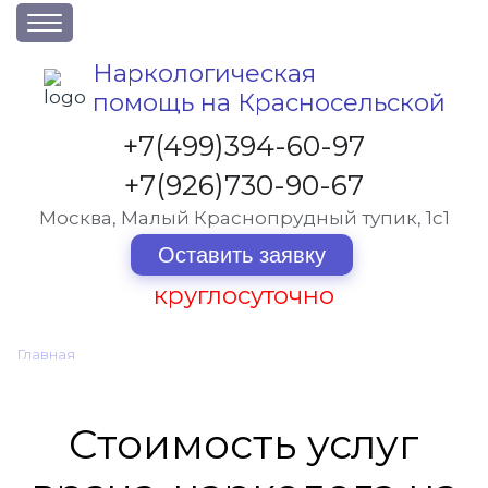
О клинике
Наркологическая
помощь на Красносельской
Акции
Вакансии
+7(499)394-60-97
Лицензии
+7(926)730-90-67
Статьи
Москва, Малый Краснопрудный тупик, 1с1
Контакты
Оставить заявку
круглосуточно
Услуги и стоимость
Главная
•
Услуги и стоимость
Отзывы
Вопрос-ответ
Стоимость услуг