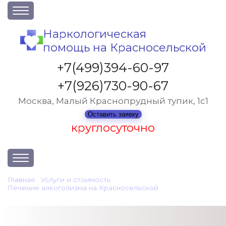
О клинике
Наркологическая
помощь на Красносельской
Акции
Вакансии
+7(499)394-60-97
Лицензии
+7(926)730-90-67
Статьи
Москва, Малый Краснопрудный тупик, 1с1
Контакты
Оставить заявку
круглосуточно
Услуги и стоимость
Главная
•
Услуги и стоимость
•
Лечение алкоголизма на Красносельской
•
Отзывы
Круглосуточная наркологическая помощь
Вопрос-ответ