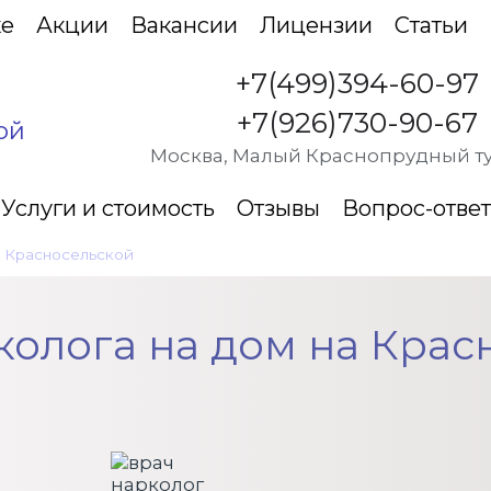
ке
Акции
Вакансии
Лицензии
Статьи
+7(499)394-60-97
+7(926)730-90-67
ой
Москва, Малый Краснопрудный туп
Услуги и стоимость
Отзывы
Вопрос-ответ
а Красносельской
•
Вызов нарколога на дом
колога на дом на Крас