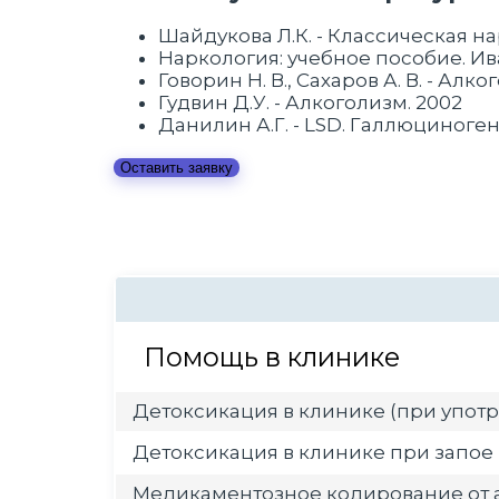
Шайдукова Л.К. - Классическая на
Наркология: учебное пособие. Иван
Говорин Н. В., Сахаров А. В. - Ал
Гудвин Д.У. - Алкоголизм. 2002
Данилин А.Г. - LSD. Галлюциноге
Оставить заявку
Помощь в клинике
Детоксикация в клинике (при употр
Детоксикация в клинике при запое
Медикаментозное кодирование от 