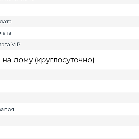
лата
лата
ата VIP
на дому (круглосуточно)
запоя