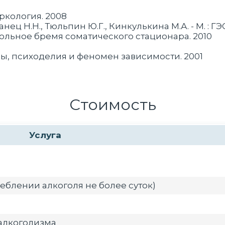
ркология. 2008
ец Н.Н., Тюльпин Ю.Г., Кинкулькина М.А. - М. : Г
когольное бремя соматического стационара. 2010
ны, психоделия и феномен зависимости. 2001
Стоимость
Услуга
еблении алкоголя не более суток)
алкоголизма