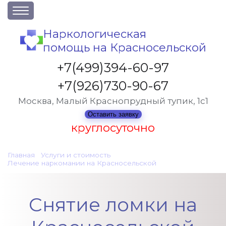
О клинике
Наркологическая
помощь на Красносельской
Акции
Вакансии
+7(499)394-60-97
Лицензии
+7(926)730-90-67
Статьи
Москва, Малый Краснопрудный тупик, 1с1
Контакты
Оставить заявку
круглосуточно
Услуги и стоимость
Главная
•
Услуги и стоимость
•
Лечение наркомании на Красносельской
•
Снятие ломки
Отзывы
Вопрос-ответ
Снятие ломки на